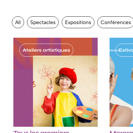
All
Spectacles
Expositions
Conférences
Ateliers artistiques
Estiv
Tous les premiers
Mercre