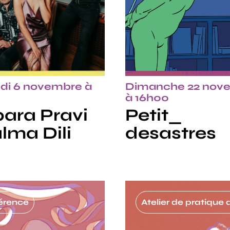
di 6 novembre à
Dimanche 22 nov
à 16h00
ara Pravi
Petit_
lma Dili
desastres
érence
Atelier de pratique 