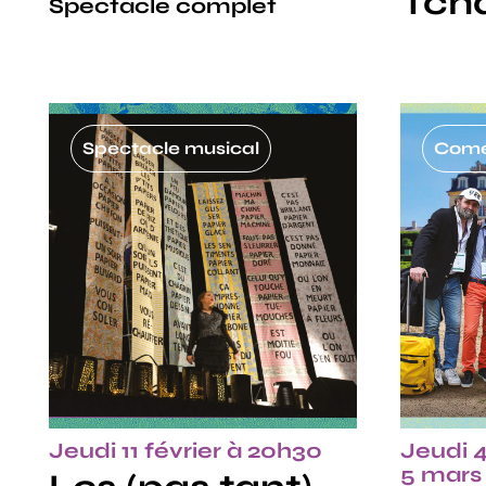
Tcha
Spectacle complet
Spectacle musical
Comé
Jeudi 11 février à 20h30
Jeudi 
5 mars