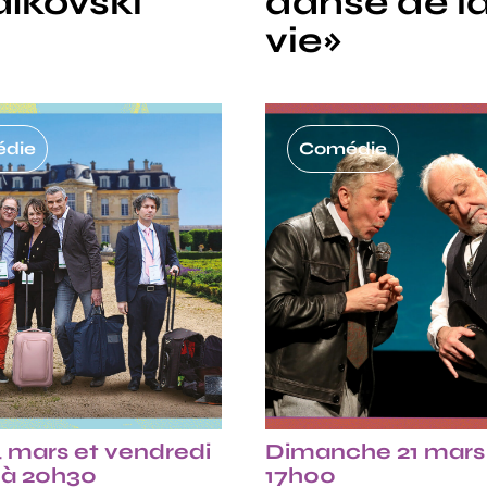
ïkovski
danse de l
vie»
die
Comédie
4 mars et vendredi
Dimanche 21 mars
 à 20h30
17h00