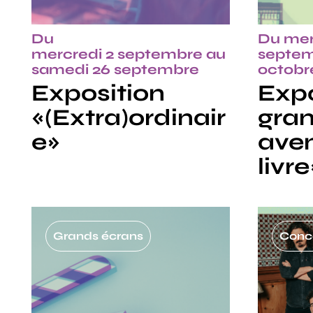
Du
Du mer
mercredi 2 septembre au
septem
samedi 26 septembre
octobr
Exposition
Expo
«(Extra)ordinair
gra
e»
aven
livre
Grands écrans
Conc