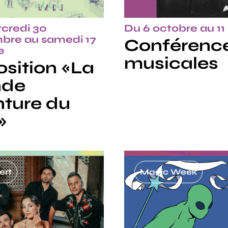
credi 30
Du 6 octobre au 11
bre au samedi 17
Conférenc
e
musicales
sition «La
nde
ture du
»
ert
Magic Week