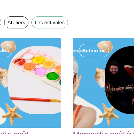
Ateliers
Les estivales
ales
Estviales
di 5 août
Mercredi 5 août à 