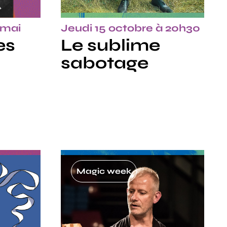
 mai
Jeudi 15 octobre à 20h30
es
Le sublime
sabotage
Magic week