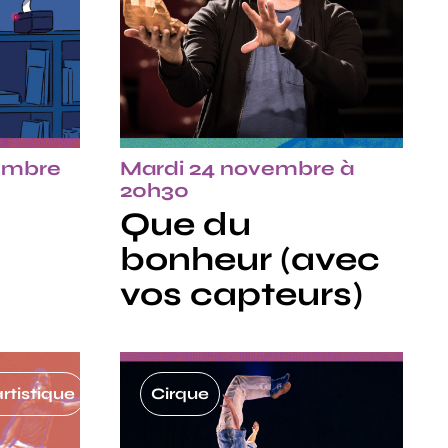
embre
Mardi 24 novembre à
20h30
Que du
bonheur (avec
vos capteurs)
artistique
Cirque