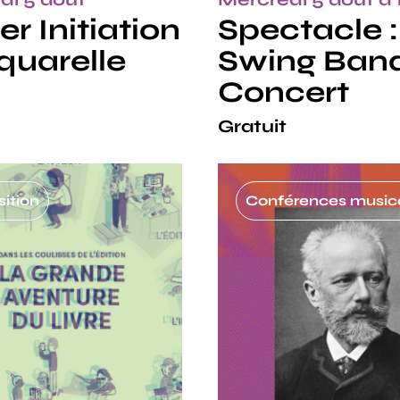
er Initiation
Spectacle :
aquarelle
Swing Ban
Concert
Gratuit
ition
Conférences music