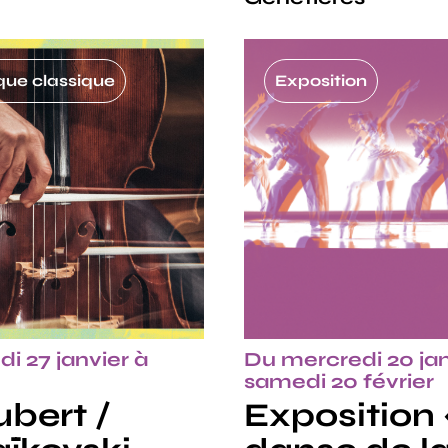
ue classique
Exposition
i 27 janvier à
Du mercredi 20 jan
samedi 20 février
bert /
Exposition