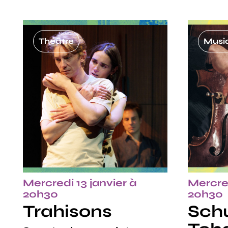
Théâtre
Musiq
Mercredi 13 janvier à
Mercred
20h30
20h30
Trahisons
Schu