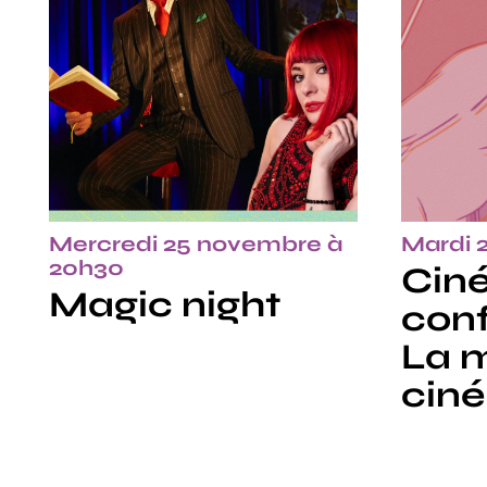
Mercredi 25 novembre à
Mardi 
20h30
Ciné
Magic night
conf
La 
cin