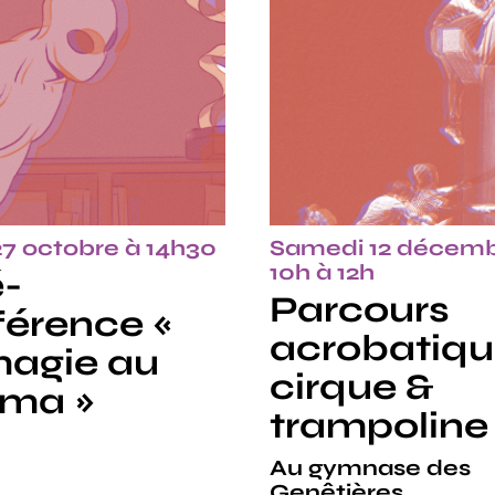
27 octobre à 14h30
Samedi 12 décemb
10h à 12h
-
Parcours
érence «
acrobatiq
magie au
cirque &
éma »
trampoline
Au gymnase des
Genêtières