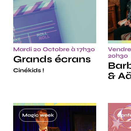
Mardi 20 Octobre à 17h30
Vendre
20h30
Grands écrans
Barb
Cinékids !
& Aä
Magic week
Conf