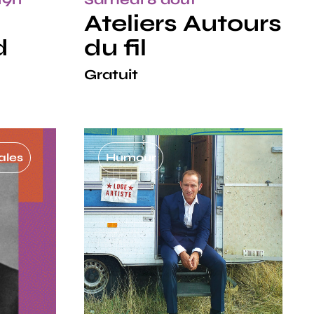
Ateliers Autours
d
du fil
Gratuit
ales
Humour