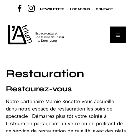
Aller
NEWSLETTER
LOCATIONS
CONTACT
au
contenu
Menu
Restauration
Restaurez-vous
Notre partenaire Mamie Kocotte vous accueille
dans notre espace de restauration les soirs de
spectacle ! Démarrez plus tôt votre soirée à
L’Atrium en partageant un verre ou en profitant de
ce service de restauration de qualité, avec des plats