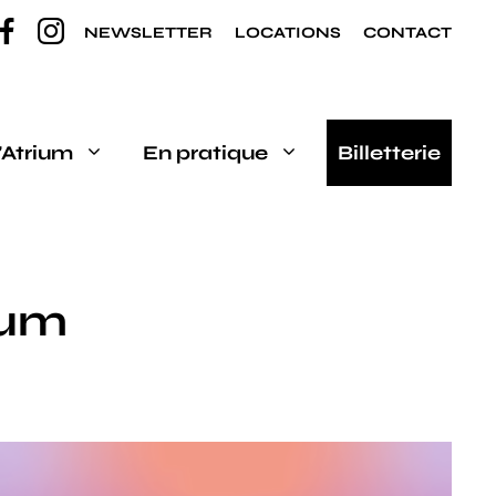
NEWSLETTER
LOCATIONS
CONTACT
’Atrium
En pratique
Billetterie
ium