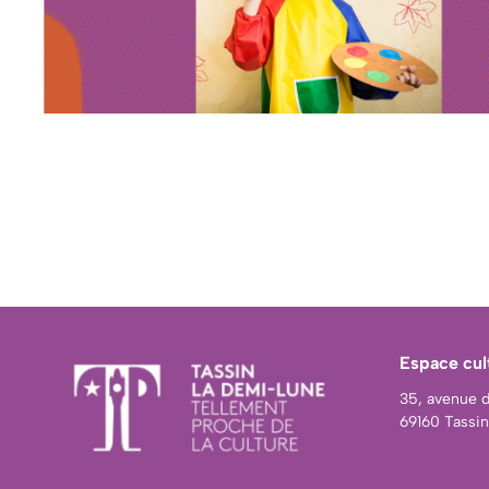
Espace cul
35, avenue 
69160 Tassi