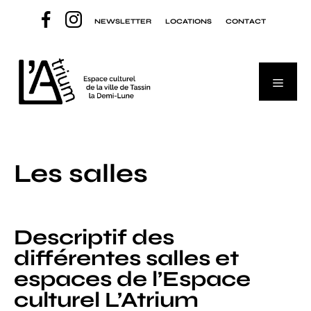
Aller
NEWSLETTER
LOCATIONS
CONTACT
au
contenu
Menu
Les salles
Descriptif des
différentes salles et
espaces de l’Espace
culturel L’Atrium