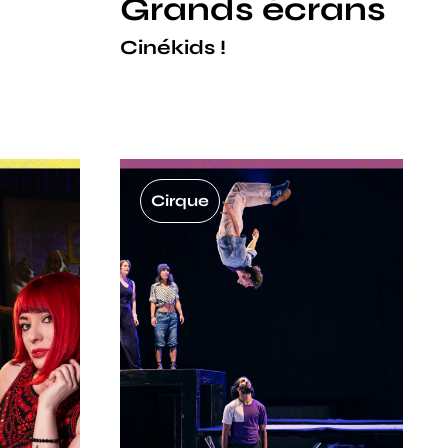
Grands écrans
Cinékids !
Cirque