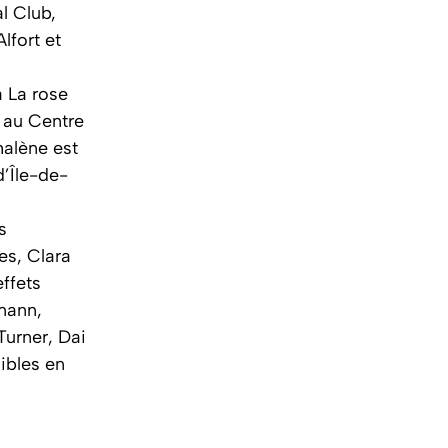
l Club,
lfort et
à La rose
 au Centre
alène est
d’Île-de-
s
es, Clara
ffets
mann,
Turner, Dai
ibles en