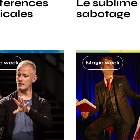
férences
Le sublime
icales
sabotage
c week
Magic week