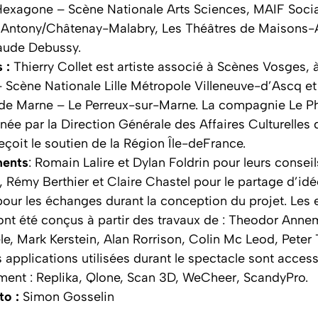
exagone – Scène Nationale Arts Sciences, MAIF Socia
 Antony/Châtenay-Malabry, Les Théâtres de Maisons-A
aude Debussy.
s :
Thierry Collet est artiste associé à Scènes Vosges, 
– Scène Nationale Lille Métropole Villeneuve-d’Ascq et
de Marne – Le Perreux-sur-Marne. La compagnie Le Ph
ée par la Direction Générale des Affaires Culturelles 
eçoit le soutien de la Région Île-deFrance.
ents
: Romain Lalire et Dylan Foldrin pour leurs conseil
 Rémy Berthier et Claire Chastel pour le partage d’idé
our les échanges durant la conception du projet. Les e
nt été conçus à partir des travaux de : Theodor Anne
le, Mark Kerstein, Alan Rorrison, Colin Mc Leod, Peter 
 applications utilisées durant le spectacle sont access
ment : Replika, Qlone, Scan 3D, WeCheer, ScandyPro.
to :
Simon Gosselin