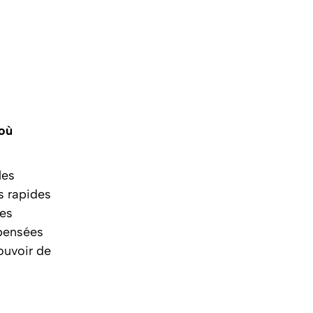
 où
les
s rapides
ces
 pensées
ouvoir de