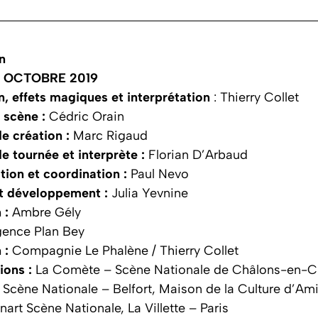
n
 OCTOBRE 2019
, effets magiques et interprétation
: Thierry Collet
 scène :
Cédric Orain
e création :
Marc Rigaud
e tournée et interprète :
Florian D’Arbaud
tion et coordination :
Paul Nevo
et développement :
Julia Yevnine
 :
Ambre Gély
ence Plan Bey
 :
Compagnie Le Phalène / Thierry Collet
ions :
La Comète – Scène Nationale de Châlons-en-
 Scène Nationale – Belfort, Maison de la Culture d’Am
art Scène Nationale, La Villette – Paris