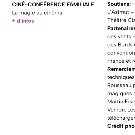
Soutiens:
H
CINÉ-CONFÉRENCE FAMILIALE
L’Azimut –
La magie au cinéma
Théâtre Cl
+ d’infos
Partenaire
des vents 
des Bords 
conventionn
France et r
Remerciem
techniques,
Rousseau p
magiques o
Martin Eise
Vernon. Les
télécharge
Crédit pho