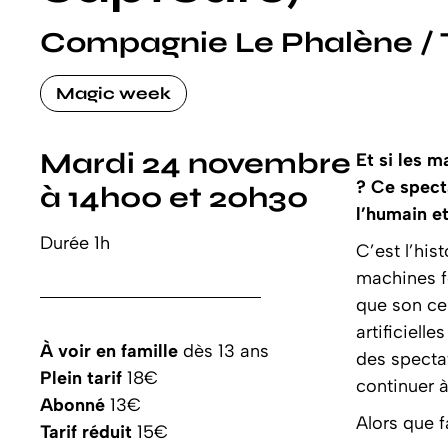
Compagnie Le Phalène / T
Magic week
Mardi 24 novembre
Et si les 
?
Ce spect
à 14h00 et 20h30
l’humain e
Durée 1h
C’est l’his
machines f
que son cer
artificiell
À voir en famille
dès 13 ans
des specta
Plein tarif
18€
continuer à
Abonné
13€
Alors que f
Tarif réduit
15€