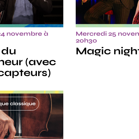
24 novembre à
Mercredi 25 nove
20h30
 du
Magic nigh
heur (avec
capteurs)
ue classique