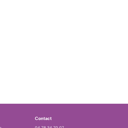
Contact
h
04 78 34 70 07