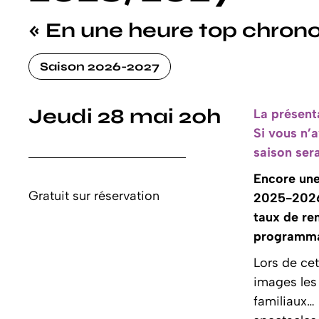
« En une heure top chrono
Saison 2026-2027
Jeudi 28 mai 20h
La présent
Si vous n’
saison sera
Encore une
Gratuit sur réservation
2025-2026 
taux de re
programmat
Lors de cet
images le
familiaux… 