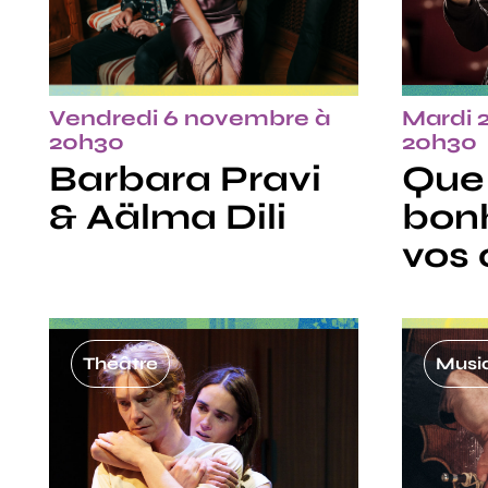
Vendredi 6 novembre à
Mardi 
20h30
20h30
Barbara Pravi
Que
& Aälma Dili
bon
vos 
Théâtre
Musiq