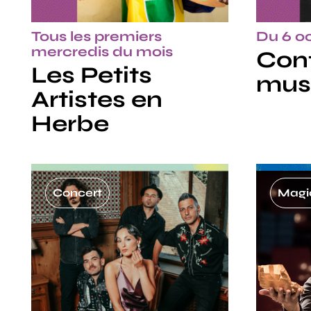
Tous les premiers
Du 6 oc
mercredis du mois
Con
Les Petits
mus
Artistes en
Herbe
Concert
Magi