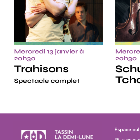
Mercredi 13 janvier à
Mercred
20h30
20h30
Trahisons
Schu
Tcha
Spectacle complet
Espace cul
35, avenue 