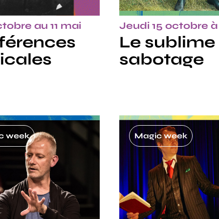
tobre au 11 mai
Jeudi 15 octobre 
férences
Le sublime
icales
sabotage
c week
Magic week