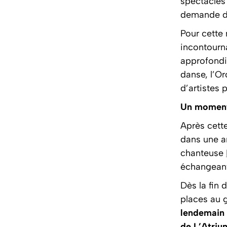
spectacles
demande de
Pour cette 
incontourna
approfondir
danse, l’O
d’artistes 
Un moment
Après cette
dans une a
chanteuse
échangeant
Dès la fin 
places au g
lendemain 
de L’Atriu