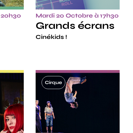
à 20h30
Mardi 20 Octobre à 17h30
Grands écrans
Cinékids !
Cirque