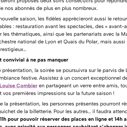
 seront proposés deux soirs consécutifs pour répondre
 nos abonnés de plus en plus nombreux.
nouvelle saison, les fidèles apprécieront aussi le retou
bles : restauration avant les spectacles, des « avant-
 les thématiques, ainsi que les partenariats avec la M
rchestre national de Lyon et Quais du Polar, mais auss
prestigieux…
 convivial à ne pas manquer
 présentation, la soirée se poursuivra sur le parvis de 
mbiance festive. Assistez à un concert exceptionnel de
Louise Combier
en partageant un verre entre amis, to
 vos premières impressions sur la future saison !
de la présentation, les personnes présentes pourront ré
uichet de la billetterie. Pour les autres… il faudra attend
11h pour pouvoir réserver des places en ligne et 14h 
m, avec priorité aux personnes souhaitant s’abonner j