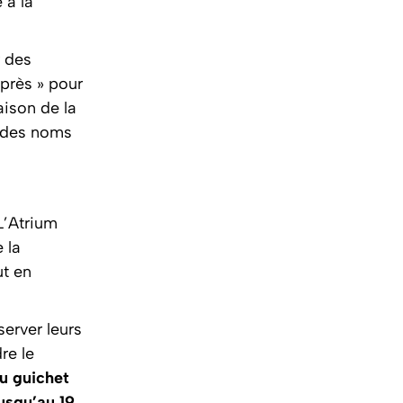
 à la
r des
après » pour
aison de la
i des noms
L’Atrium
 la
ut en
server leurs
re le
au guichet
usqu’au 19