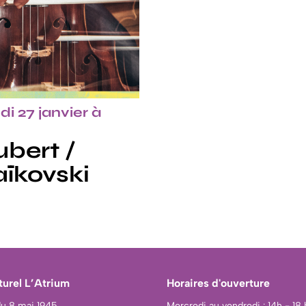
i 27 janvier à
bert /
ïkovski
turel L’Atrium
Horaires d'ouverture
du 8 mai 1945
Mercredi au vendredi : 14h - 18 