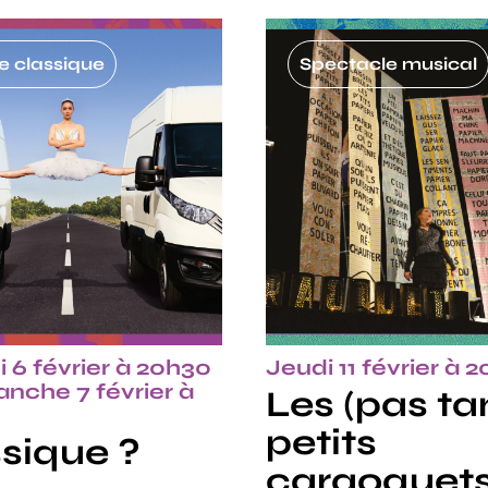
 classique
Spectacle musical
 6 février à 20h30
Jeudi 11 février à 
nche 7 février à
Les (pas ta
petits
sique ?
caraoquets