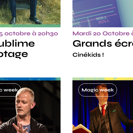
15 octobre à 20h30
Mardi 20 Octobre 
ublime
Grands éc
otage
Cinékids !
c week
Magic week