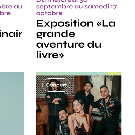
mbre au
septembre au samedi 17
mbre
octobre
Exposition «La
inair
grande
aventure du
livre»
Concert