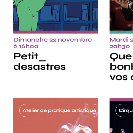
Dimanche 22 novembre
Mardi 
à 16h00
20h30
Petit_
Que
desastres
bon
vos 
Atelier de pratique artistique
Cirqu