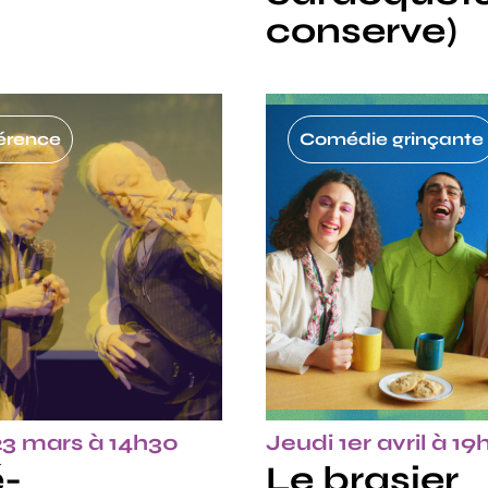
conserve)
érence
Comédie grinçante
23 mars à 14h30
Jeudi 1er avril à 1
-
Le brasier