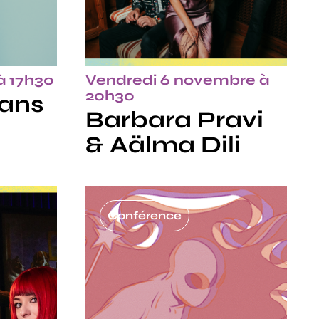
à 17h30
Vendredi 6 novembre à
20h30
rans
Barbara Pravi
& Aälma Dili
Conférence