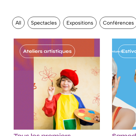
All
Spectacles
Expositions
Conférences
Ateliers artistiques
Estiv
Tous les premiers
Samedi