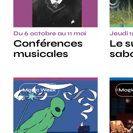
Du 6 octobre au 11 mai
Jeudi 
Conférences
Le s
musicales
sab
Magic Week
Magi