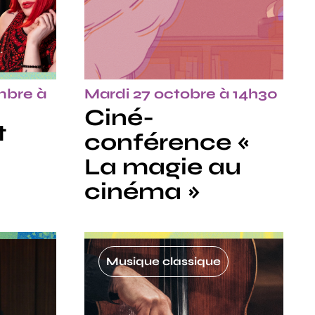
mbre à
Mardi 27 octobre à 14h30
Ciné-
t
conférence «
La magie au
cinéma »
Musique classique