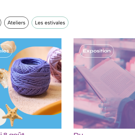
Ateliers
Les estivales
ales
Exposition
 8 août
Du