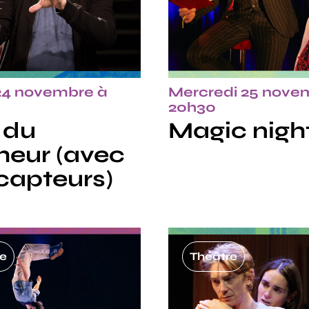
24 novembre à
Mercredi 25 nove
20h30
 du
Magic nigh
heur (avec
capteurs)
e
Théâtre