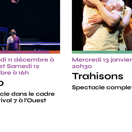
di 11 décembre à
Mercredi 13 janvier
et Samedi 12
20h30
re à 16h
Trahisons
o
Spectacle comple
cle dans le cadre
ival 7 à l'Ouest