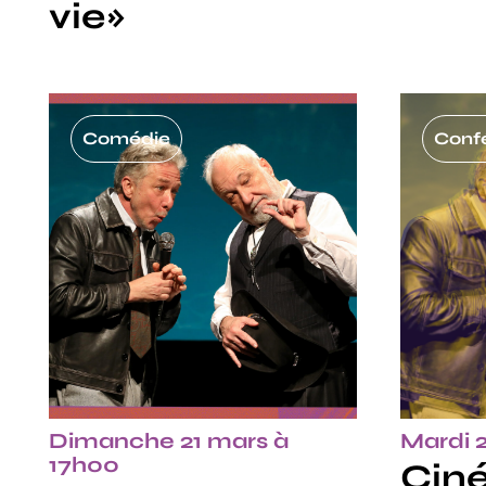
vie»
Comédie
Conf
Dimanche 21 mars à
Mardi 
17h00
Ciné