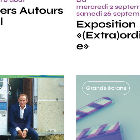
mercredi 2 septe
iers Autours
samedi 26 septe
l
Exposition
«(Extra)ord
e»
ur
Grands écrans