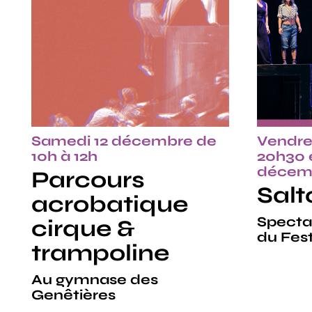
Samedi 12 décembre de
Vendre
10h à 12h
20h30 
décemb
Parcours
Salt
acrobatique
Specta
cirque &
du Fest
trampoline
Au gymnase des
Genêtières